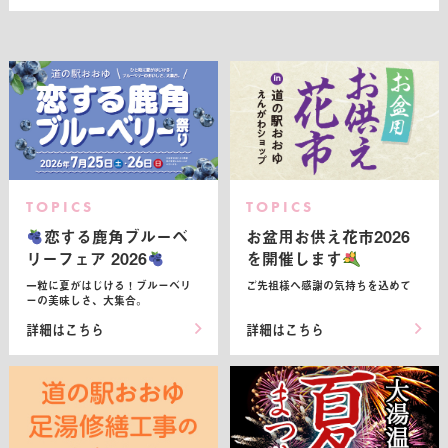
TOPICS
TOPICS
恋する鹿角ブルーベ
お盆用お供え花市2026
リーフェア 2026
を開催します
一粒に夏がはじける！ブルーベリ
ご先祖様へ感謝の気持ちを込めて
ーの美味しさ、大集合。
詳細はこちら
詳細はこちら