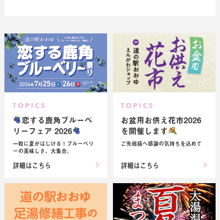
TOPICS
TOPICS
恋する鹿角ブルーベ
お盆用お供え花市2026
リーフェア 2026
を開催します
一粒に夏がはじける！ブルーベリ
ご先祖様へ感謝の気持ちを込めて
ーの美味しさ、大集合。
詳細はこちら
詳細はこちら