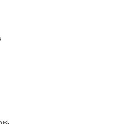
ピーチ祭り2024 | 新着情報 | 道の駅「おおゆ」（湯の駅おお
地
ved.